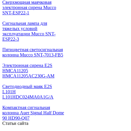
Cверхмощная маячковая
электронная сирена Mucco
SNT-ESP22-1
Сигнальная лампа для
тяжелых условий
эксплуатации Mucco SNT-
ESP22-3
Пятицветная светосигнальная
колонна Mucco SNT-7013-FB5
Электронная сирена E2S
HMCA11205
HMCA11205AC230G-AM
Светодиодный маяк E2S
L101H
L101HDC024MA0A1G/A
Компактная сигнальная
колонна Auer Signal Half Dome
90 HD90-Q07
Статьи сайта