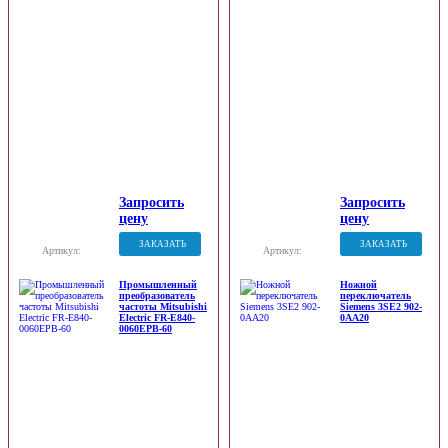
Запросить
Запросить
цену
цену
ЗАКАЗАТЬ
ЗАКАЗАТЬ
Артикул:
Артикул:
Промышленный
Ножной
преобразователь
переключатель
частоты Mitsubishi
Siemens 3SE2 902-
Electric FR-E840-
0AA20
0060EPB-60