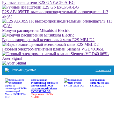
Ручные извещатели E2S GNExCP6A-BG
E2S AB105STR высокопроизводительный оповещатель 113
дБ(A)
Модули расширения Mitsubishi Electric
Взрывозащищенный ксеноновый маяк E2S MBLD2
Газовый электромагнитный клапан Siemens VGD40.065L
Auer Signal
Рекомендуемые
Показать всё
Сверхмощная
Сигнальный
электронная сирена со
маяк Mucco SNT-
светодиодной RGB-
ES12522-D-2
сигнализацией Mucco
SNT-ESP24-RGB
Напряжение: 12-30V
AC/DC