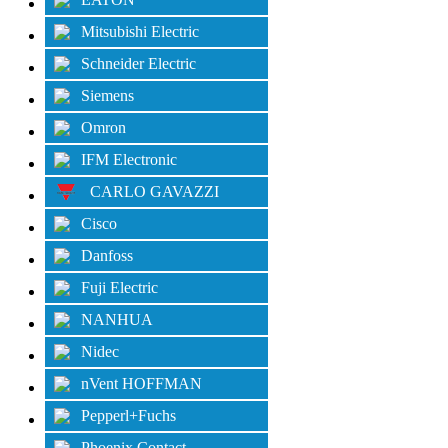
Mitsubishi Electric
Schneider Electric
Siemens
Omron
IFM Electronic
CARLO GAVAZZI
Cisco
Danfoss
Fuji Electric
NANHUA
Nidec
nVent HOFFMAN
Pepperl+Fuchs
Phoenix Contact