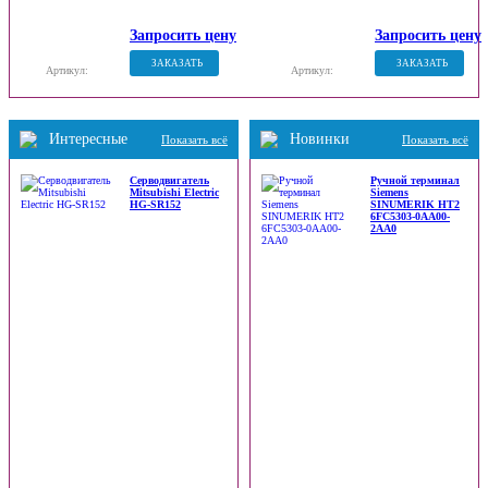
Запросить цену
Запросить цену
ЗАКАЗАТЬ
ЗАКАЗАТЬ
Артикул:
Артикул:
Интересные
Новинки
Показать всё
Показать всё
Серводвигатель
Ручной терминал
Mitsubishi Electric
Siemens
HG-SR152
SINUMERIK HT2
6FC5303-0AA00-
2AA0