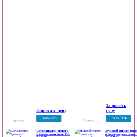
Запросить
Запросить цену
цену
ЗАКАЗАТЬ
ЗАКАЗАТЬ
Артикул:
Артикул:
Сигнализатор тревоги
Звуковой сигнал трев
и ксеноновый маяк E2S
и светодиодный маяк