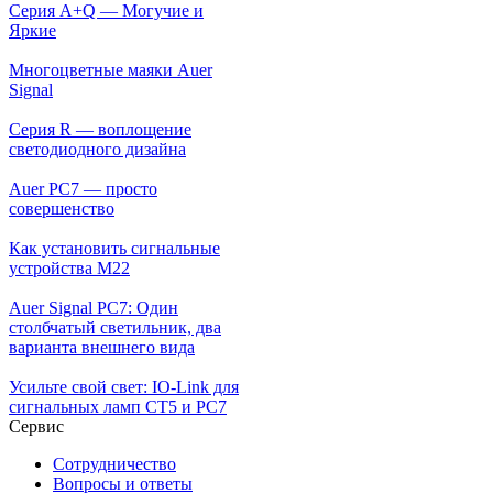
Серия A+Q — Могучие и
Яркие
Многоцветные маяки Auer
Signal
Серия R — воплощение
светодиодного дизайна
Auer PC7 — просто
совершенство
Как установить сигнальные
устройства М22
Auer Signal PC7: Один
столбчатый светильник, два
варианта внешнего вида
Усильте свой свет: IO-Link для
сигнальных ламп CT5 и PC7
Сервис
Сотрудничество
Вопросы и ответы