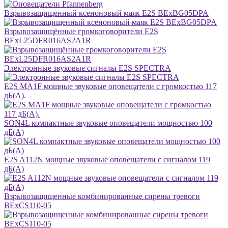
Взрывозащищенный ксеноновый маяк E2S BExBG05DPA
Взрывозащищённые громкоговорители E2S
BExL25DFR016AS2A1R
Электронные звуковые сигналы E2S SPECTRA
E2S MA1F мощные звуковые оповещатели с громкостью 117
дБ(A).
SON4L компактные звуковые оповещатели мощностью 100
дБ(А)
E2S A112N мощные звуковые оповещатели с сигналом 119
дБ(A)
Взрывозащищенные комбинированные сирены тревоги
BExCS110-05