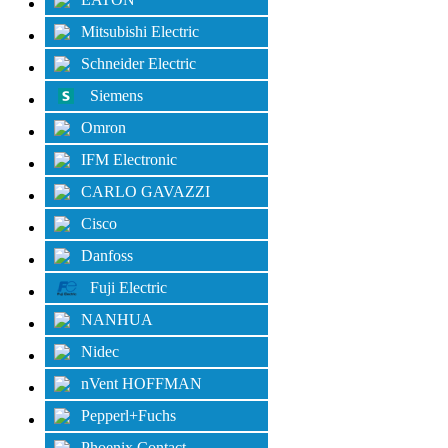
Mitsubishi Electric
Schneider Electric
Siemens
Omron
IFM Electronic
CARLO GAVAZZI
Cisco
Danfoss
Fuji Electric
NANHUA
Nidec
nVent HOFFMAN
Pepperl+Fuchs
Phoenix Contact