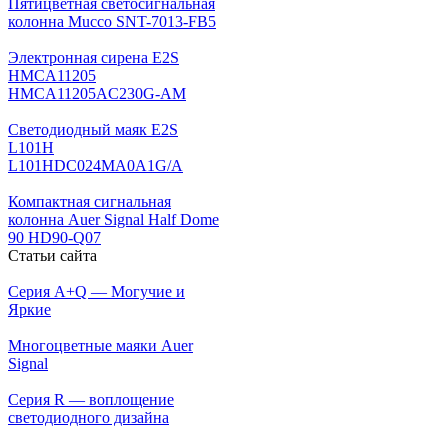
Пятицветная светосигнальная
колонна Mucco SNT-7013-FB5
Электронная сирена E2S
HMCA11205
HMCA11205AC230G-AM
Светодиодный маяк E2S
L101H
L101HDC024MA0A1G/A
Компактная сигнальная
колонна Auer Signal Half Dome
90 HD90-Q07
Статьи сайта
Серия A+Q — Могучие и
Яркие
Многоцветные маяки Auer
Signal
Серия R — воплощение
светодиодного дизайна