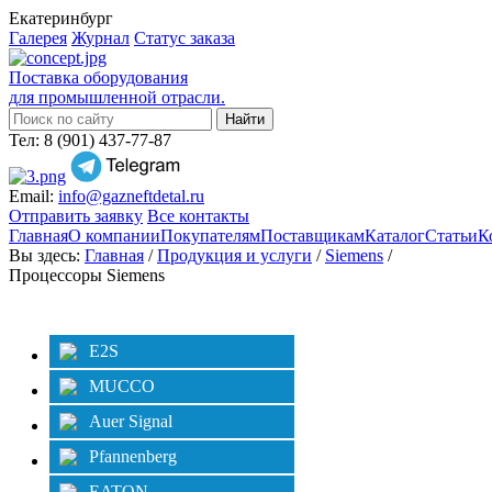
Екатеринбург
Галерея
Журнал
Статус заказа
Поставка оборудования
для промышленной отрасли.
Тел: 8 (901) 437-77-87
Email:
info@gazneftdetal.ru
Отправить заявку
Все контакты
Главная
О компании
Покупателям
Поставщикам
Каталог
Статьи
К
Вы здесь:
Главная
/
Продукция и услуги
/
Siemens
/
Процессоры Siemens
Категории
Фильтр
E2S
MUCCO
Auer Signal
Pfannenberg
EATON