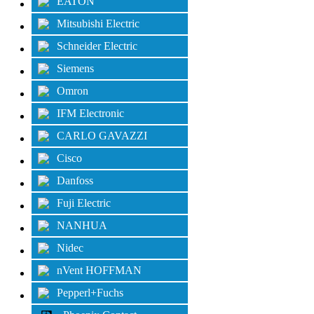
EATON
Mitsubishi Electric
Schneider Electric
Siemens
Omron
IFM Electronic
CARLO GAVAZZI
Cisco
Danfoss
Fuji Electric
NANHUA
Nidec
nVent HOFFMAN
Pepperl+Fuchs