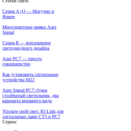
Статьи сайта
Серия A+Q — Могучие и
Яркие
Многоцветные маяки Auer
Signal
Серия R — воплощение
светодиодного дизайна
Auer PC7 — просто
совершенство
Как установить сигнальные
устройства М22
Auer Signal PC7: Один
столбчатый светильник, два
варианта внешнего вида
Усильте свой свет: IO-Link для
сигнальных ламп CT5 и PC7
Сервис