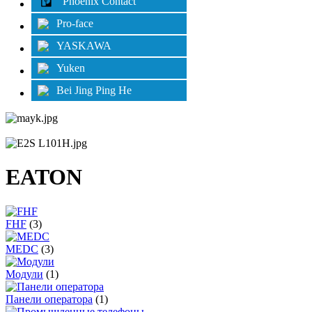
Phoenix Contact
Pro-face
YASKAWA
Yuken
Bei Jing Ping He
EATON
FHF
(3)
MEDC
(3)
Модули
(1)
Панели оператора
(1)