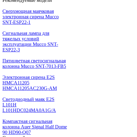
Рекомендуемые модели
Cверхмощная маячковая
электронная сирена Mucco
SNT-ESP22-1
Сигнальная лампа для
тяжелых условий
эксплуатации Mucco SNT-
ESP22-3
Пятицветная светосигнальная
колонна Mucco SNT-7013-FB5
Электронная сирена E2S
HMCA11205
HMCA11205AC230G-AM
Светодиодный маяк E2S
L101H
L101HDC024MA0A1G/A
Компактная сигнальная
колонна Auer Signal Half Dome
90 HD90-Q07