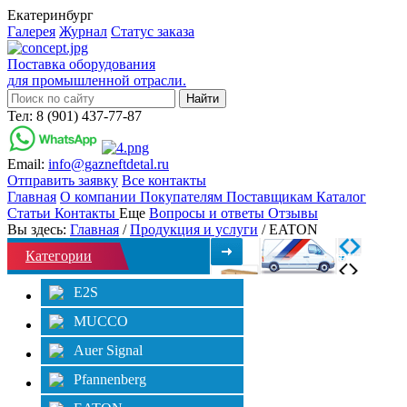
Екатеринбург
Галерея
Журнал
Статус заказа
Поставка оборудования
для промышленной отрасли.
Тел: 8 (901) 437-77-87
Email:
info@gazneftdetal.ru
Отправить заявку
Все контакты
Главная
О компании
Покупателям
Поставщикам
Каталог
Статьи
Контакты
Еще
Вопросы и ответы
Отзывы
Вы здесь:
Главная
/
Продукция и услуги
/ EATON
Категории
Фильтр
E2S
MUCCO
Auer Signal
Pfannenberg